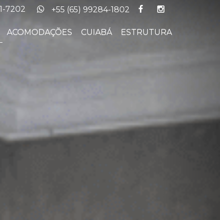
Next
51-7202
+55 (65) 99284-1802
ACOMODAÇÕES
CUIABÁ
ESTRUTURA