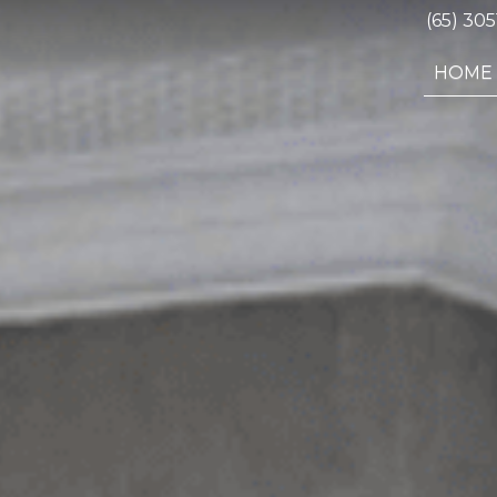
(65) 30
HOME